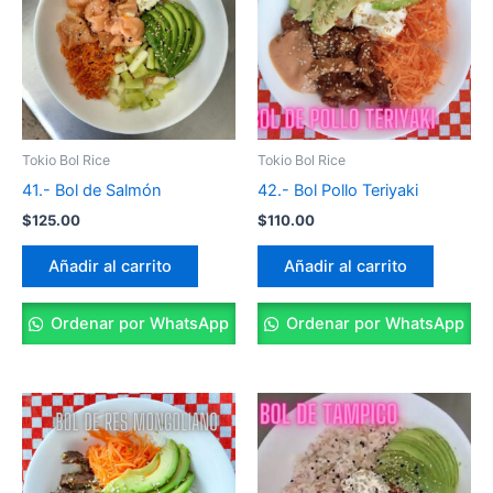
Tokio Bol Rice
Tokio Bol Rice
41.- Bol de Salmón
42.- Bol Pollo Teriyaki
$
125.00
$
110.00
Añadir al carrito
Añadir al carrito
Ordenar por WhatsApp
Ordenar por WhatsApp