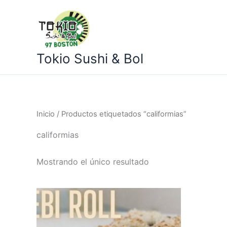
Ir
al
contenido
Tokio Sushi & Bol
Inicio
/ Productos etiquetados “califormias”
califormias
Mostrando el único resultado