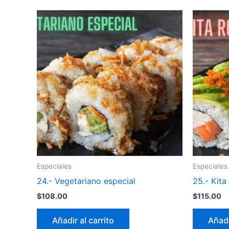
Especiales
Especiales
24.- Vegetariano especial
25.- Kita 
$
108.00
$
115.00
Añadir al carrito
Añadi