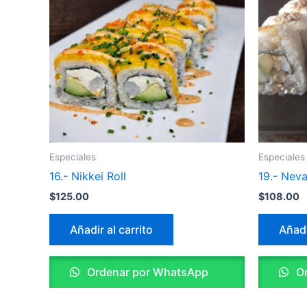
Especiales
Especiales
16.- Nikkei Roll
19.- Neva
$
125.00
$
108.00
Añadir al carrito
Añadi
Ordenar por WhatsApp
Or