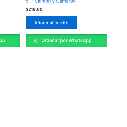
51.- Salmón y Camarón
$
218.00
Añadir al carrito
pp
Ordenar por WhatsApp