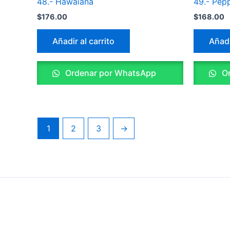
48.- Hawaiana
49.- Pep
$
176.00
$
168.00
Añadir al carrito
Añadi
Ordenar por WhatsApp
Or
1
2
3
→