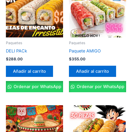
Paquetes
Paquetes
DELI PACk
Paquete AMIGO
$
288.00
$
355.00
Añadir al carrito
Añadir al carrito
Ordenar por WhatsApp
Ordenar por WhatsApp