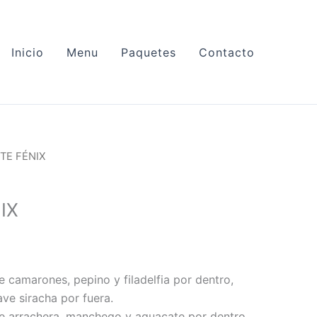
Inicio
Menu
Paquetes
Contacto
TE FÉNIX
IX
 camarones, pepino y filadelfia por dentro,
ve siracha por fuera.
de arrachera, manchego y aguacate por dentro,