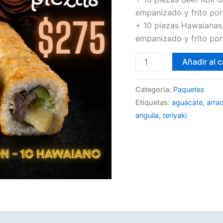
empanizado y frito por
+ 10 piezas Hawaianas d
empanizado y frito por
Añadir al c
Categoría:
Paquetes
Etiquetas:
aguacate
,
arra
anguila
,
teriyaki