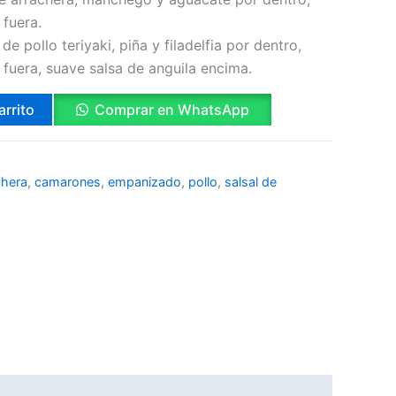
 fuera.
e pollo teriyaki, piña y filadelfia por dentro,
 fuera, suave salsa de anguila encima.
arrito
Comprar en WhatsApp
chera
,
camarones
,
empanizado
,
pollo
,
salsal de