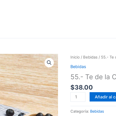
55.-
Inicio
/
Bebidas
/ 55.- Te
Te
Bebidas
de
55.- Te de la
la
Casa
$
38.00
Durazno
Añadir al c
cantidad
Categoría:
Bebidas