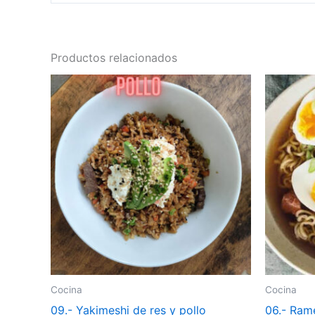
Productos relacionados
Cocina
Cocina
09.- Yakimeshi de res y pollo
06.- Rame