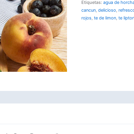
Etiquetas:
agua de horch
cancun
,
delicioso
,
refresc
rojos
,
te de limon
,
te lipto