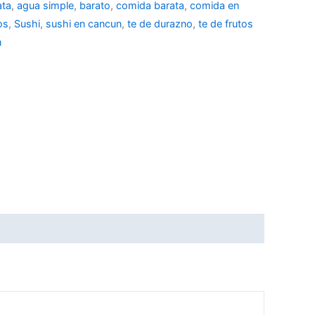
ata
,
agua simple
,
barato
,
comida barata
,
comida en
os
,
Sushi
,
sushi en cancun
,
te de durazno
,
te de frutos
n