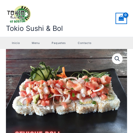
Ir
al
contenido
Tokio Sushi & Bol
Inicio
Menu
Paquetes
Contacto
15.-
Ceviche
Roll
cantidad